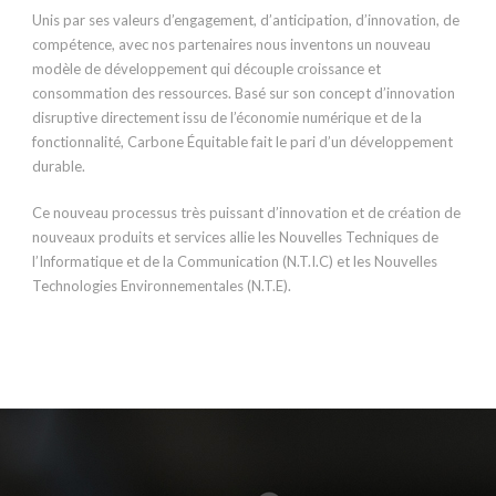
Unis par ses valeurs d’engagement, d’anticipation, d’innovation, de
compétence, avec nos partenaires nous inventons un nouveau
modèle de développement qui découple croissance et
consommation des ressources. Basé sur son concept d’innovation
disruptive directement issu de l’économie numérique et de la
fonctionnalité, Carbone Équitable fait le pari d’un développement
durable.
Ce nouveau processus très puissant d’innovation et de création de
nouveaux produits et services allie les Nouvelles Techniques de
l’Informatique et de la Communication (N.T.I.C) et les Nouvelles
Technologies Environnementales (N.T.E).