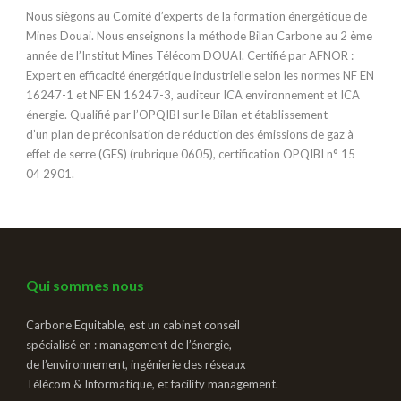
Nous siègons au Comité d’experts de la formation énergétique de
Mines Douai. Nous enseignons la méthode Bilan Carbone au 2 ème
année de l’Institut Mines Télécom DOUAI. Certifié par AFNOR :
Expert en efficacité énergétique industrielle selon les normes NF EN
16247-1 et NF EN 16247-3, auditeur ICA environnement et ICA
énergie. Qualifié par l’OPQIBI sur le Bilan et établissement
d’un plan de préconisation de réduction des émissions de gaz à
effet de serre (GES) (rubrique 0605), certification OPQIBI n° 15
04 2901.
Qui sommes nous
Carbone Equitable, est un cabinet conseil
spécialisé en : management de l’énergie,
de l’environnement, ingénierie des réseaux
Télécom & Informatique, et facility management.